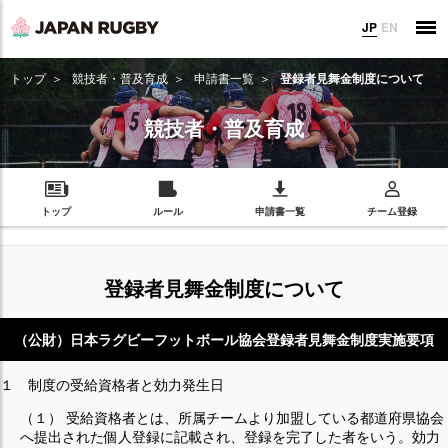
JP
EN
トップ
競技者・普及育成
申請書一覧
登録者見舞金制度について
競技者・普及育成
トップ
ルール
申請書一覧
チーム登録
登録者見舞金制度について
（公財）日本ラグビーフットボール協会登録者見舞金制度実施要項
１ 制度の受給資格者と効力発生日
（１） 受給資格者とは、所属チームより加盟している都道府県協会
へ提出された個人登録に記載され、登録を完了した者をいう。効力