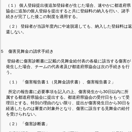
（１） 個人登録提出後追加登録者が生じた場合、速やかに都道府県
協会に追加の個人登録を提出すると共に登録料の納入を行い、諸手
続きが完了した後この制度を適用する。
（２） 登録者が当該年度内に中途脱退しても、納入した登録料は返
還しない。
５ 傷害見舞金の請求手続き
登録者に傷害診断書に記載の見舞金給付表の各級に該当する傷害が
発生した場合、チームの代表者及び都道府県協会は次の手続きを行
う。
（１） 「傷害報告書１（見舞金請求書）、傷害報告書２」
所定の報告書に必要事項を記入の上、傷害発生から30日以内に所
属する都道府県協会に提出する。都道府県協会の受付日をもって受
理日とする。特別の理由のない限り、提出が傷害発生日から30日を
経過したものは審査の対象外となり、傷害に該当する見舞金の給付
を受けられない。
（２） 「傷害診断書」