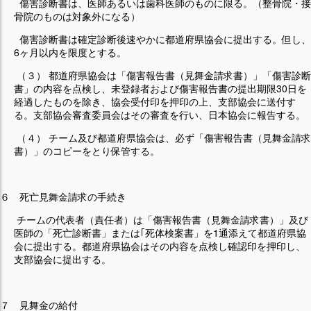
傷害診断書は、医師あるいは歯科医師のものに限る。（整骨院・接
骨院のものは対象外になる）
傷害診断書は確定診断後速やかに都道府県協会に提出する。但し、
6ヶ月以内を限度とする。
（３） 都道府県協会は「傷害報告書（見舞金請求書）」「傷害診断
書」の内容を点検し、未登録者および傷害報告書の提出期限30日を
経過したものを除き、協会受付印を押印の上、支部協会に送付す
る。支部協会審査委員会はその審査を行い、日本協会に報告する。
（４） チーム及び都道府県協会は、必ず「傷害報告書（見舞金請求
書）」のコピーをとり保管する。
６ 死亡見舞金請求の手続き
チームの代表者（責任者）は「傷害報告書（見舞金請求書）」及び
医師の「死亡診断書」または｢死体検案書」を1通添えて都道府県協
会に提出する。都道府県協会はその内容を点検し確認印を押印し、
支部協会に提出する。
７ 見舞金の給付