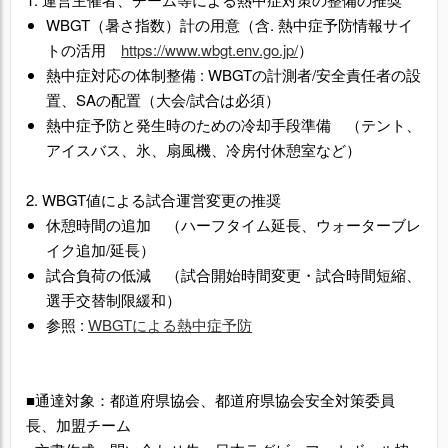
WBGT（暑さ指数）計の用意（含. 熱中症予防情報サイ
トの活用
https://www.wbgt.env.go.jp/
）
熱中症対応の体制整備 : WBGTの計測者/安全責任者の設
置、SAの配置（大会/試合は必須）
熱中症予防と発生時のための冷却手段準備 （テント、
アイスバス、氷、扇風機、冷房付休憩室など）
2. WBGT値による試合運営変更の推奨
休憩時間の追加 （ハーフタイム延長、ウォーターブレ
イク追加/延長）
試合負荷の低減 （試合開始時間変更・試合時間短縮、
選手交替制限緩和）
参照 :
WBGTによる熱中症予防
■通達対象：都道府県協会、都道府県協会安全対策委員
長、加盟チーム