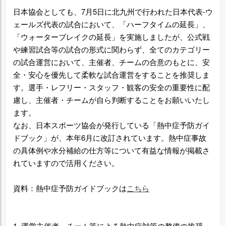
日本協会としても、7月5日に北九州で行われた日本代表-ウ
ェールズ代表の試合において、「ハーフタイムの延長」、
「ウォーターブレイクの延長」を実施しましたが、公式戦
や練習試合等の試合の形式に関わらず、全てのカテゴリー
の試合運営において、主催者、チームの合意のもとに、安
全・安心を優先して柔軟な試合運営をすることを推奨しま
す。選手・レフリー・スタッフ・観客の安全の重要性に配
慮し、主催者・チームが自ら判断することをお願いいたし
ます。
なお、日本スポーツ協会が発行している「熱中症予防ガイ
ドブック」が、本年6月に改訂されています。熱中症事故
の具体例や水分補給の仕方等について有益な情報が掲載さ
れていますので活用ください。
資料：熱中症予防ガイドブックは
こちら
1. 運営主催者、チーム等による熱中症対策の整備の推奨