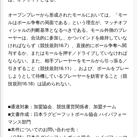
オープンプレーから形成されたモールにおいては、「モー
ルはボール争奪の局面である」という理念が、マッチオフ
ィシャルの判断基準となるべきである。モール外側のプレ
ーヤーは、合法的に参加し、かつバインドを維持していな
ければならず（競技規則16.7）、直接的にボール争奪へ関
与するか、またはモールを押す／ドライブしていなければ
ならない。また、相手プレーヤーをモールから引っ張る／
引きずること（競技規則16.11）、および、ボールをプレー
しようとして待機しているプレーヤーを妨害すること（競
技規則16.18）は認められない。
■通達対象：加盟協会、競技運営関係者、加盟チーム
■文書作成：日本ラグビーフットボール協会 ハイパフォー
マンス部門
■本件についてのお問い合わせ先：
（公財）日本ラグビーフットボール協会 ハイパフォーマ