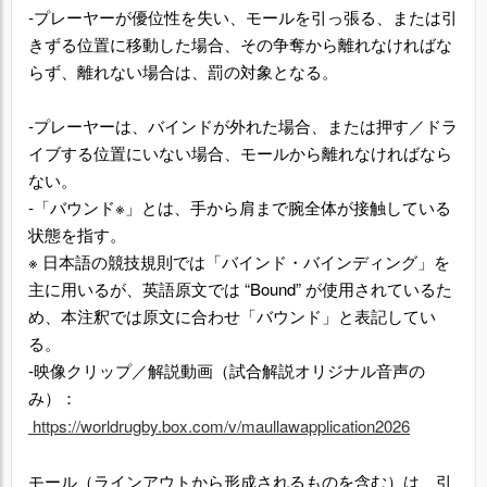
‐プレーヤーが優位性を失い、モールを引っ張る、または引
きずる位置に移動した場合、その争奪から離れなければな
らず、離れない場合は、罰の対象となる。
‐プレーヤーは、バインドが外れた場合、または押す／ドラ
イブする位置にいない場合、モールから離れなければなら
ない。
‐「バウンド※」とは、手から肩まで腕全体が接触している
状態を指す。
※ 日本語の競技規則では「バインド・バインディング」を
主に用いるが、英語原文では “Bound” が使用されているた
め、本注釈では原文に合わせ「バウンド」と表記してい
る。
‐映像クリップ／解説動画（試合解説オリジナル音声の
み）：
https://worldrugby.box.com/v/maullawapplication2026
モール（ラインアウトから形成されるものを含む）は、引