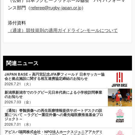
ンス部門（
referee@rugby-japan.or.jp
）
添付資料
（通達）競技規則の適用ガイドライン‐モールについて
関連ニュース
JAPAN BASE × 高円宮記念JFA夢フィールド 日本サッカー協
会と拠点施設に関する相互連携協定締結のお知らせ
2026.7.21 （火）
新潟県新潟市でのラグビー元日本代表による小学校訪問事業
のお知らせ
2026.7.03 （金）
（通知）脊髄損傷への再生医療情報提供サポートデスクの設
置について ～ラグビー重症外傷への最先端医療推進基金プロ
ジェクト～
2026.7.01 （水）
アビスパ福岡株式会社・NPO法人ホークスジュニアアカデミ