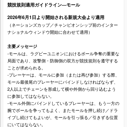
競技規則適用ガイドライン―モール
2026年6月1日より開始される新規大会より適用
（ネーションズカップ／チャンピオンシップ前のインター
ナショナルウィンドウ開始に合わせて適用）
主要メッセージ
‐モールは、ラグビーユニオンにおけるボール争奪の重要な
局面であり、攻撃側・防御側の双方が競技規則を遵守する
ことが求められる。
‐プレーヤーは、モールに参加（または再び参加）する際、
モール最後尾のプレーヤーにバインドしなければならず、
2人以上でチェーンを形成して横や外側から回り込むよう
に参加してはならない。
‐モール外側にバインドしているプレーヤーは、もう一方の
腕でボールを争ってもよく、またモールを押し続け／ドラ
イブし続けてもよいが、モールを引っ張る／引きずる位置
にいてはならない。