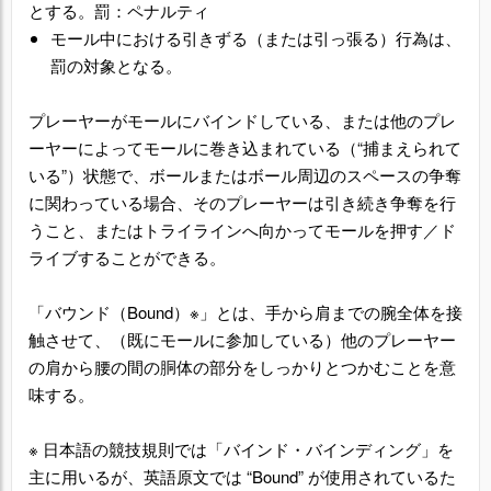
とする。罰：ペナルティ
モール中における引きずる（または引っ張る）行為は、
罰の対象となる。
プレーヤーがモールにバインドしている、または他のプレ
ーヤーによってモールに巻き込まれている（“捕まえられて
いる”）状態で、ボールまたはボール周辺のスペースの争奪
に関わっている場合、そのプレーヤーは引き続き争奪を行
うこと、またはトライラインへ向かってモールを押す／ド
ライブすることができる。
「バウンド（Bound）※」とは、手から肩までの腕全体を接
触させて、（既にモールに参加している）他のプレーヤー
の肩から腰の間の胴体の部分をしっかりとつかむことを意
味する。
※ 日本語の競技規則では「バインド・バインディング」を
主に用いるが、英語原文では “Bound” が使用されているた