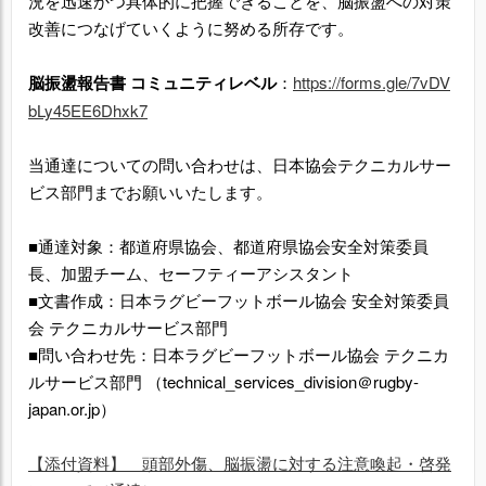
況を迅速かつ具体的に把握できることを、脳振盪への対策
改善につなげていくように努める所存です。
脳振盪報告書
コミュニティレベル
：
https://forms.gle/7vDV
bLy45EE6Dhxk7
当通達についての問い合わせは、日本協会テクニカルサー
ビス部門までお願いいたします。
■通達対象：都道府県協会、都道府県協会安全対策委員
長、加盟チーム、セーフティーアシスタント
■文書作成：日本ラグビーフットボール協会 安全対策委員
会 テクニカルサービス部門
■問い合わせ先：日本ラグビーフットボール協会 テクニカ
ルサービス部門 （technical_services_division＠rugby-
japan.or.jp）
【添付資料】 頭部外傷、脳振盪に対する注意喚起・啓発