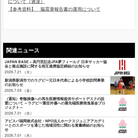
について（通達）
【参考資料】 脳震盪報告書の運用について
関連ニュース
JAPAN BASE × 高円宮記念JFA夢フィールド 日本サッカー協
会と拠点施設に関する相互連携協定締結のお知らせ
2026.7.21 （火）
新潟県新潟市でのラグビー元日本代表による小学校訪問事業
のお知らせ
2026.7.03 （金）
（通知）脊髄損傷への再生医療情報提供サポートデスクの設
置について ～ラグビー重症外傷への最先端医療推進基金プロ
ジェクト～
2026.7.01 （水）
アビスパ福岡株式会社・NPO法人ホークスジュニアアカデミ
ーとのスポーツを通じた地域活性に関わる覚書締結のお知ら
せ
2026.7.01 （水）