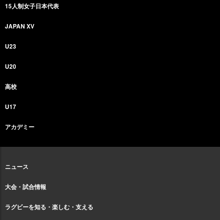
15人制女子日本代表
JAPAN XV
U23
U20
高校
U17
アカデミー
ニュース
大会・試合情報
ラグビーを知る・楽しむ・支える