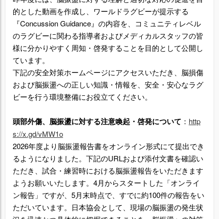
的とした動画を作成し、ワールドラグビーが提示する
『Concussion Guidance』の内容を、コミュニティレベル
のラグビーに関わる指導者およびメディカルスタッフの皆
様に分かりやすく周知・啓発することを目的として公開し
ています。
下記の安全対策ホームページにアクセスいただき、脳損傷
および脳振盪への正しい知識・情報を、安全・安心なラグ
ビーを行う環境整備にお役立てください。
頭部外傷、脳振盪に対する注意喚起・啓発について
：
http
s://x.gd/vMW1o
2026年度より脳振盪報告書をオンライン形式にて提出でき
るようになりました。下記のURLおよび添付文書を確認い
ただき、試合・練習時における脳振盪報告をいただきます
ようお願いいたします。4月からスタートした「オンライ
ン報告」ですが、5月末時点で、すでに約100件の報告をい
ただいています。日本協会として、現場の脳振盪の発生状