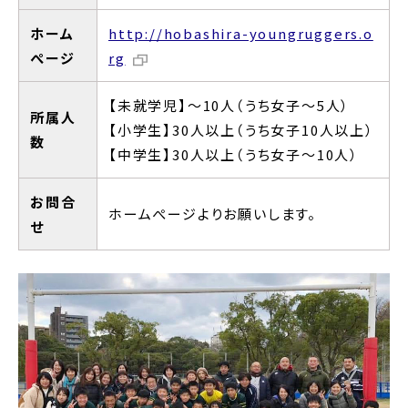
ホーム
http://hobashira-youngruggers.o
ぺージ
rg
【未就学児】～10人（うち女子～5人）
所属人
【小学生】30人以上（うち女子10人以上）
数
【中学生】30人以上（うち女子～10人）
お問合
ホームぺージよりお願いします。
せ