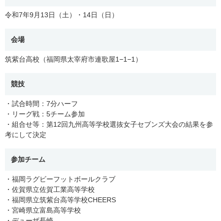
令和7年9月13日（土）・14日（日）
会場
筑紫台高校（福岡県太宰府市連歌屋1−1−1）
競技
・試合時間：7分ハーフ
・リーグ戦：5チーム参加
・組合せ等：第12回九州高等学校選抜女子セブンズ大会の結果を参
考にして決定
参加チーム
・福岡ラグビーフットボールクラブ
・佐賀県立佐賀工業高等学校
・福岡県立筑紫台
高等学校
CHEERS
・宮崎県立富島高等学校
・デューザ長崎