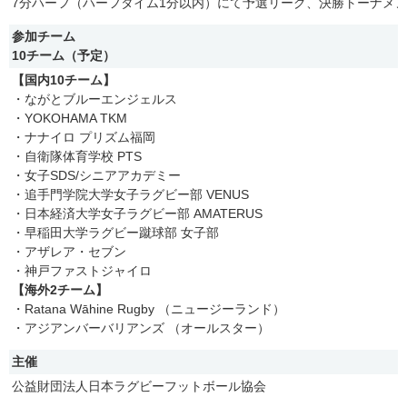
7分ハーフ（ハーフタイム1分以内）にて予選リーグ、決勝トーナメ
参加チーム
10チーム（予定）
【国内10チーム】
・ながとブルーエンジェルス
・YOKOHAMA TKM
・ナナイロ プリズム福岡
・自衛隊体育学校 PTS
・女子SDS/シニアアカデミー
・追手門学院大学女子ラグビー部 VENUS
・日本経済大学女子ラグビー部 AMATERUS
・早稲田大学ラグビー蹴球部 女子部
・アザレア・セブン
・神戸ファストジャイロ
【海外2チーム】
・Ratana Wāhine Rugby （ニュージーランド）
・アジアンバーバリアンズ （オールスター）
主催
公益財団法人日本ラグビーフットボール協会