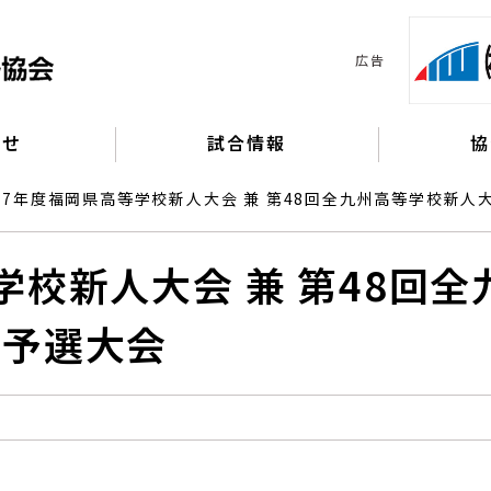
広告
らせ
試合情報
協
和7年度福岡県高等学校新人大会 兼 第48回全九州高等学校新人
校新人大会 兼 第48回全
県予選大会