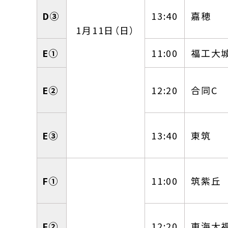
D③
13:40
嘉穂
1月11日（日）
E①
11:00
福工大
E②
12:20
合同C
E③
13:40
東筑
F①
11:00
筑紫丘
F②
12:20
東海大