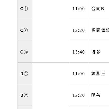
C①
11:00
合同B
C②
12:20
福岡舞
C③
13:40
博多
D①
11:00
筑紫丘
D②
12:20
明善