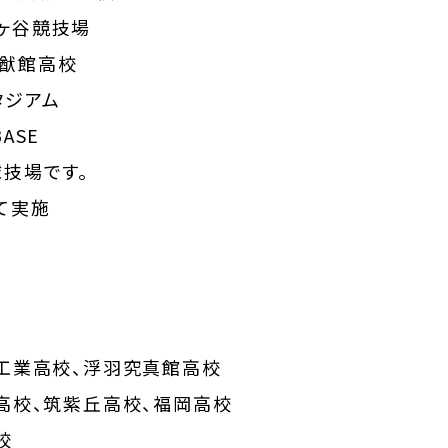
鞘ヶ谷競技場
修猷館高校
タジアム
ASE
技場です。
にて実施
工業高校、浮羽究真館高校
高校、筑紫丘高校、福岡高校
校